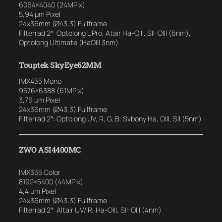
6064×4040 (24MPix)
5,94 µm Pixel
24x36mm (Ø43,3) Fullframe
Filterrad 2″: Optolong L Pro, Atair Ha-OIII, SII-OIII (6nm),
Optolong Ultimate (HaOIII 3nm)
Touptek SkyEye62MM
IMX455 Mono
9576×6388 (61MPix)
3,76 µm Pixel
24x36mm (Ø43,3) Fullframe
Filterrad 2″: Optolong UV, R, G, B, Svbony Ha, OIII, SII (5nm)
ZWO ASI4400MC
IMX355 Color
8192×5400 (44MPix)
4,4 µm Pixel
24x36mm (Ø43,3) Fullframe
Filterrad 2″: Altair UV/IR, Ha-OIII, SII-OIII (4nm)