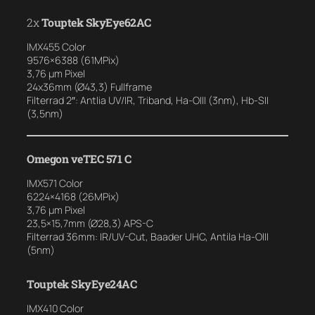
2x
Touptek SkyEye62AC
IMX455 Color
9576×6388 (61MPix)
3,76 µm Pixel
24x36mm (Ø43,3) Fullframe
Filterrad 2″: Antlia UV/IR, Triband, Ha-OIII (3nm), Hb-SII
(3,5nm)
Omegon veTEC 571 C
IMX571 Color
6224×4168 (26MPix)
3,76 µm Pixel
23,5×15,7mm (Ø28,3) APS-C
Filterrad 36mm: IR/UV-Cut, Baader UHC, Antila Ha-OIII
(5nm)
Touptek SkyEye24AC
IMX410 Color