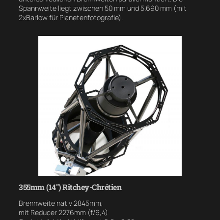
Spannweite liegt zwischen 50 mm und 5.690 mm (mit
2xBarlow für Planetenfotografie).
355mm (14″) Ritchey-Chrétien
Brennweite nativ 2845mm,
mit Reducer 2276mm (f/6,4)