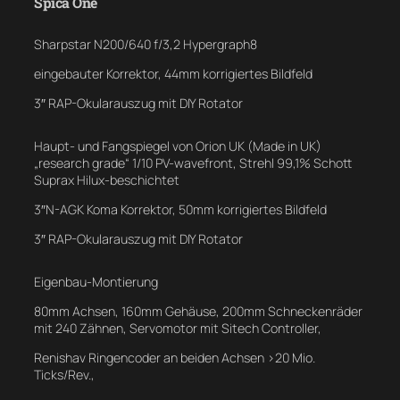
Spica One
Sharpstar N200/640 f/3,2 Hypergraph8
eingebauter Korrektor, 44mm korrigiertes Bildfeld
3″ RAP-Okularauszug mit DIY Rotator
Haupt- und Fangspiegel von Orion UK (Made in UK)
„research grade“ 1/10 PV-wavefront, Strehl 99,1% Schott
Suprax Hilux-beschichtet
3″N-AGK Koma Korrektor, 50mm korrigiertes Bildfeld
3″ RAP-Okularauszug mit DIY Rotator
Eigenbau-Montierung
80mm Achsen, 160mm Gehäuse, 200mm Schneckenräder
mit 240 Zähnen, Servomotor mit Sitech Controller,
Renishav Ringencoder an beiden Achsen >20 Mio.
Ticks/Rev.,