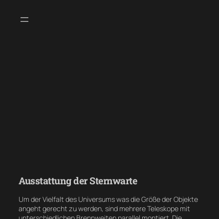
Zum
Inhalt
springen
Ausstattung der Sternwarte
Um der Vielfalt des Universums was die Größe der Objekte
angeht gerecht zu werden, sind mehrere Teleskope mit
unterschiedlichen Brennweiten parallel montiert. Die