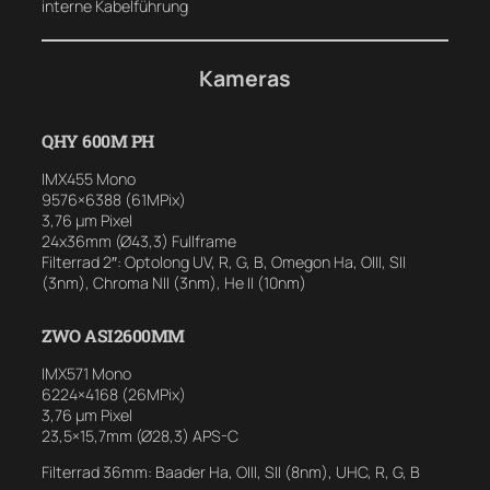
interne Kabelführung
Kameras
QHY 600M PH
IMX455 Mono
9576×6388 (61MPix)
3,76 µm Pixel
24x36mm (Ø43,3) Fullframe
Filterrad 2″: Optolong UV, R, G, B, Omegon Ha, OIII, SII
(3nm), Chroma NII (3nm), He II (10nm)
ZWO ASI2600MM
IMX571 Mono
6224×4168 (26MPix)
3,76 µm Pixel
23,5×15,7mm (Ø28,3) APS-C
Filterrad 36mm: Baader Ha, OIII, SII (8nm), UHC, R, G, B