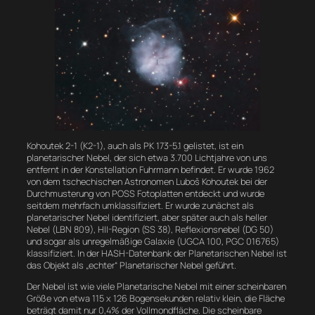
Kohoutek 2-1 (K2-1), auch als PK 173-5.1 gelistet, ist ein
planetarischer Nebel, der sich etwa 3.700 Lichtjahre von uns
entfernt in der Konstellation Fuhrmann befindet. Er wurde 1962
von dem tschechischen Astronomen Luboš Kohoutek bei der
Durchmusterung von POSS Fotoplatten entdeckt und wurde
seitdem mehrfach umklassifiziert. Er wurde zunächst als
planetarischer Nebel identifiziert, aber später auch als heller
Nebel (LBN 809), HII-Region (SS 38), Reflexionsnebel (DG 50)
und sogar als unregelmäßige Galaxie (UGCA 100, PGC 016765)
klassifiziert. In der HASH-Datenbank der Planetarischen Nebel ist
das Objekt als „echter“ Planetarischer Nebel geführt.
Der Nebel ist wie viele Planetarische Nebel mit einer scheinbaren
Größe von etwa 115 x 126 Bogensekunden relativ klein, die Fläche
beträgt damit nur 0,4% der Vollmondfläche. Die scheinbare