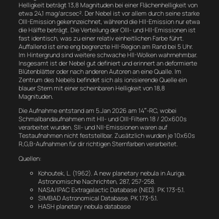
Helligkeit beträgt 13,8 Magnituden bei einer Flächenhelligkeit von
etwa 24,1 mag/arcsec². Der Nebel ist vor allem durch seine starke
OIII-Emission gekennzeichnet, während die HII-Emission nur etwa
die Hälfte beträgt. Die Verteilung der OIII- und HII-Emissionen ist
fast identisch, was zu einer relativ einheitlichen Farbe führt.
Auffallend ist eine eng begrenzte HII-Region am Rand bei 5 Uhr.
Im Hintergrund sind weitere schwache HII-Wolken wahrnehmbar.
Insgesamt ist der Nebel gut definiert und erinnert an deformierte
Blütenblätter oder nach anderen Autoren an eine Qualle. Im
Zentrum des Nebels befindet sich als ionisierende Quelle ein
blauer Stern mit einer scheinbaren Helligkeit von 18,8
Magnituden.
Die Aufnahme entstand am 5.Jan 2026 am 14″-RC, wobei
Schmalbandaufnahmen mit HII- und OIII-Filtern 18 / 20x600s
verarbeitet wurden. SII- und NII-Emissionen waren auf
Testaufnahmen nicht feststellbar. Zusätzlich wurden je 10x60s
R,G,B-Aufnahmen für dir richtigen Sternfarben verarbeitet.
Quellen:
Kohoutek, L. (1962). A new planetary nebula in Auriga.
Astronomische Nachrichten, 287, 257-258.
NASA/IPAC Extragalactic Database (NED). PK 173-5.1.
SIMBAD Astronomical Database. PK 173-5.1.
HASH planetary nebula database